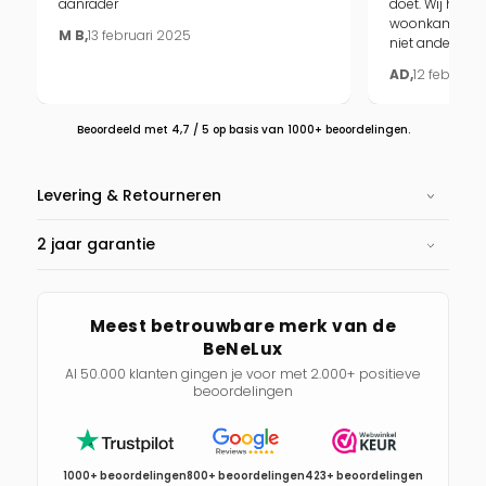
aanrader
doet. Wij hebb
woonkamer en 
M B,
13 februari 2025
niet anders mee
AD,
12 februari
Beoordeeld met 4,7 / 5 op basis van 1000+ beoordelingen.
Levering & Retourneren
2 jaar garantie
Meest betrouwbare merk van de
BeNeLux
Al 50.000 klanten gingen je voor met 2.000+ positieve
beoordelingen
1000+ beoordelingen
800+ beoordelingen
423+ beoordelingen