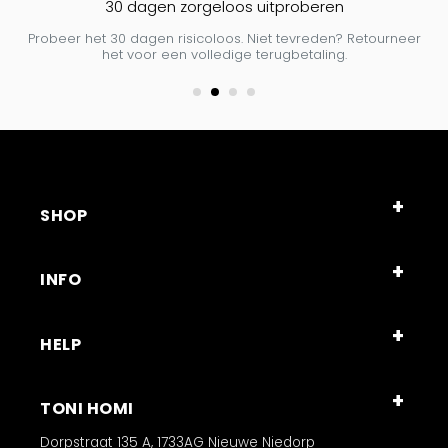
30 dagen zorgeloos uitproberen
Probeer het 30 dagen risicoloos. Niet tevreden? Retourneer
het voor een volledige terugbetaling.
SHOP
INFO
HELP
TONI HOMI
Dorpstraat 135 A, 1733AG Nieuwe Niedorp