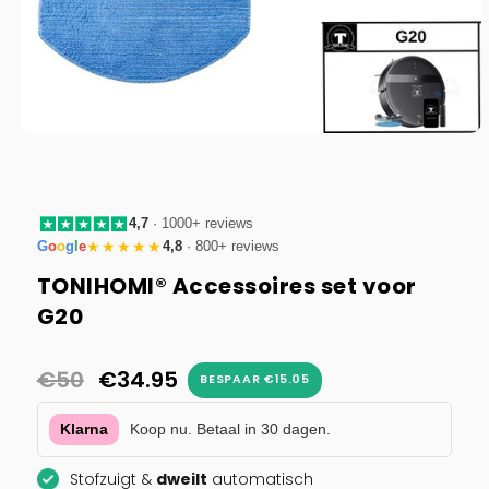
Media
1
openen
in
modaal
4,7
· 1000+ reviews
G
o
o
g
l
e
★★★★★
4,8
· 800+ reviews
TONIHOMI® Accessoires set voor
G20
Normale
€50
Aanbiedingsprijs
€34.95
prijs
Klarna
Koop nu. Betaal in 30 dagen.
BESPAAR
€15.05
Stofzuigt &
dweilt
automatisch