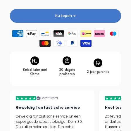
Nu kopen ➔
Betaalmethoden
Betaal later met
30 dagen
2 jaar garantie
Klarna
proberen
Geverifieerd
Geweldig fantastische service
Heel tevred
Geweldig fantastische service. En een
Zo tevreden me
super goede robot stofzuiger. De m30.
ondertussen 
Dus alles helemaal top. Een echte
klussen doen te