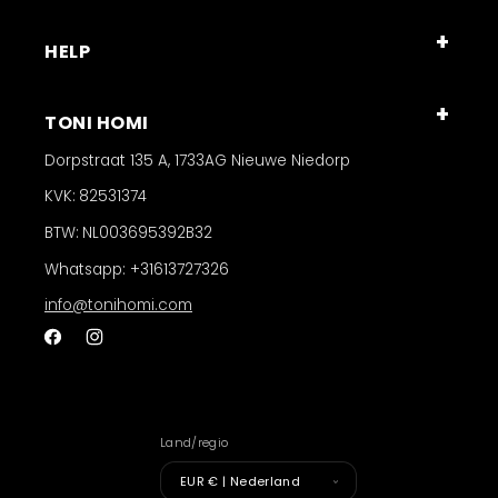
HELP
TONI HOMI
Dorpstraat 135 A, 1733AG Nieuwe Niedorp
KVK:
82531374
BTW:
NL003695392B32
Whatsapp: +31613727326
info@tonihomi.com
Facebook
Instagram
Land/regio
EUR € | Nederland