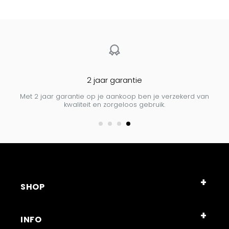
Gratis thuiszbezorgd vanaf €100
an
Bestel voor 15:00 uur, en ontvang morgen al in huis!
SHOP
INFO