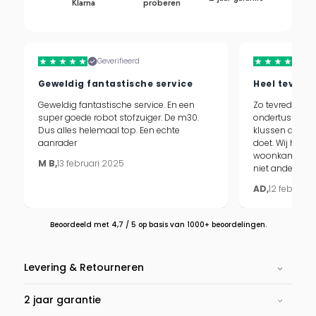
Klarna
proberen
Geverifieerd
Geweldig fantastische service
Heel tevred
Geweldig fantastische service. En een
Zo tevreden me
super goede robot stofzuiger. De m30.
ondertussen 
Dus alles helemaal top. Een echte
klussen doen te
aanrader
doet. Wij hebb
woonkamer en 
M B,
13 februari 2025
niet anders mee
AD,
12 februari
Beoordeeld met 4,7 / 5 op basis van 1000+ beoordelingen.
Levering & Retourneren
2 jaar garantie