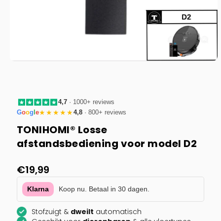
Media
1
openen
in
modaal
4,7
· 1000+ reviews
G
o
o
g
l
e
★★★★★
4,8
· 800+ reviews
TONIHOMI® Losse
afstandsbediening voor model D2
Normale
€19,99
prijs
Klarna
Koop nu. Betaal in 30 dagen.
Stofzuigt &
dweilt
automatisch