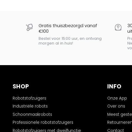
Gratis thuiszbezorgd vanaf
3
€100
ui
Bestel voor 15:00 uur, en ontvang
Pr
morgen al in huis!
Ni
vo
SHOP
INFO
Robotstofzuigers
Onze App
Industriële robots
Over ons
Schoonmaakrobots
Meest geste
Professionele robotstofzuigers
Retournere
Robotstofzuigers met dweilfunctie
Contact