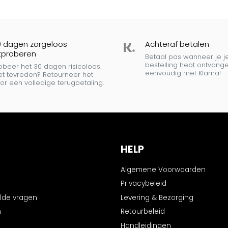
0 dagen zorgeloos
Achteraf betalen
tproberen
Betaal pas wanneer je j
bestelling hebt ontvange
obeer het 30 dagen risicoloos.
eenvoudig met Klarna!
et tevreden? Retourneer het
or een volledige terugbetaling.
HELP
Algemene Voorwaarden
Privacybeleid
lde vragen
Levering & Bezorging
n
Retourbeleid
Handleidingen