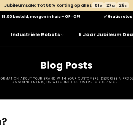
Jubileumsale: Tot 50% korting op alles
01
27
25
U
M
S
18:00 besteld, morgen in huis – OP=OP!
✅ Gratis retour
Industriële Robots
5 Jaar Jubileum Dea
Blog Posts
FORMATION ABOUT YOUR BRAND WITH YOUR CUSTOMERS. DESCRIBE A PROD
ANNOUNCEMENTS, OR WELCOME CUSTOMERS TO YOUR STORE.
u?