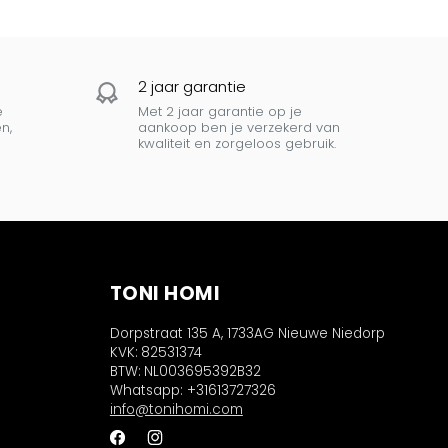
2 jaar garantie
e
Met 2 jaar garantie op je
n,
aankoop ben je verzekerd van
kwaliteit en zorgeloos gebruik.
TONI HOMI
Dorpstraat 135 A, 1733AG Nieuwe Niedorp
KVK:
82531374
BTW:
NL003695392B32
Whatsapp: +31613727326
info@tonihomi.com
Facebook
Instagram