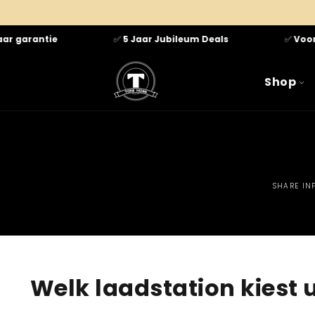
Meteen
naar de
content
aar garantie
✅
5 Jaar Jubileum Deals
✅
Voor 
Shop
SHARE IN
Welk laadstation kiest 